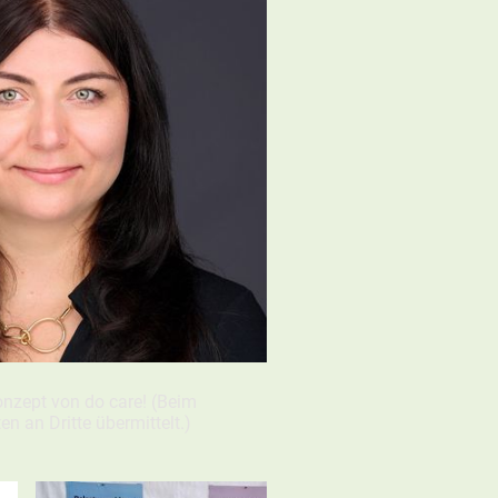
nzept von do care! (Beim
n an Dritte übermittelt.)