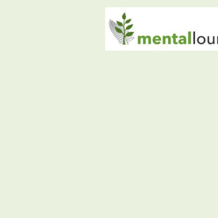
Gesund führen 
andere
Ich bin "Gesund-führen"-Train
Workshops an, nach dem Orig
Dr. Anne Katrin Matyssek – do