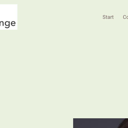
Start
C
- sich und
erin und biete hierzu
inal-Seminar-Konzept von
 care!