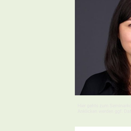
 Jahren im praktischen
igen Raum, in
rganisationen und
r bis zum Topmanager) mehr
 Es sensibilisiert 12
 ganze / 4 halbe Tage) für:
chen Führung und
keit, Anwesenheit
mit ihrer eigenen
rung von Mitarbeitenden
m Baumbild, das gesunde
tiv veranschaulicht.
hrungsverhalten auf
gesundheitsgerechte
Hier gehts zum Seminarko
. B. Impulse zu Anerkennung,
Anklicken werden ggf. Date
he mit auffälligen /
tungsabbau /
a, soz. Unterstützung), Self
B. eigene Stressbewältigung,