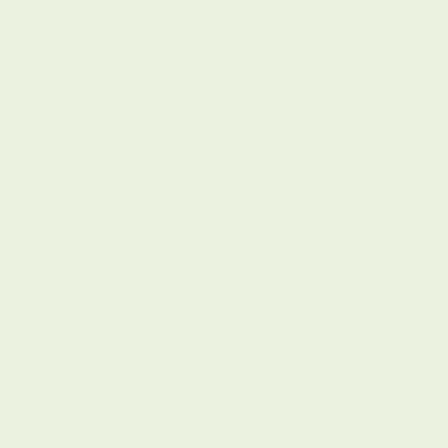
Ein bewährtes Seminar (seit 20
Einsatz), das im deutschsprach
unterschiedlichen Branchen, O
Hierarchieebenen (vom Meiste
als 800mal durchgeführt wurde.
Führungskräfte in 4 Modulen (2
die Zusammenhänge zwis
Gesundheit, Arbeitsfähig
einen achtsamen Umgang 
Gesundheit
gesundheitsgerechte Füh
(auch überlasteten)
Die Struktur folgt dabei eine
Führung in 6 Dimensionen plaka
Themen:
Auswirkungen von Fü
Anwesenheit und Gesundheit, 
Führung von Mitarbeitenden (z
Willkommensgespräche, Gespräc
kranken Mitarbeitenden, Belas
Ressourcenaufbau, Betriebsklim
Care als Führungsaufgabe (z. 