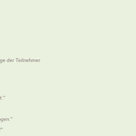
nge der Teilnehmer
t."
ngen."
!"