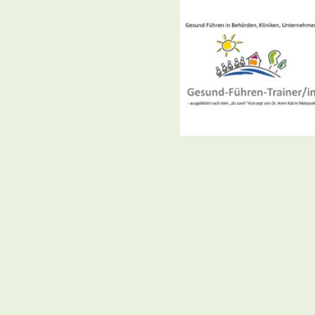
renzen der Führungskraft,
nehmen, Kollegiale Beratung
tssicherung und Feedback
r Arbeitsfähigkeit +
befinden im Job
ungskräfte berichten nach
serung der
ereich (Matyssek, 2020, S.
 (2018) zeigten in einer
esundheitsbezogenen
och 6 Monate nach dem
 (TU Braunschweig, RWTH