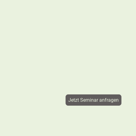
Abschalten, besser Schlafen, G
professionelle Hilfen im Unter
zur Entlastung) Nachhaltigkei
Ziel:
Erhaltung und Stärkung de
Produktivität durch mehr Wohl
Nutzen:
148 teilnehmende Führ
4-6 Monaten über eine
Verbes
Anwesenheitsquote
in ihrem B
15). Schulte, Lang und Kauffeld
Längsschnittstudie, dass die
g
Führungskompetenzen
auch n
Seminar deutlich besser sind
Aachen).
Jetzt Seminar anfragen