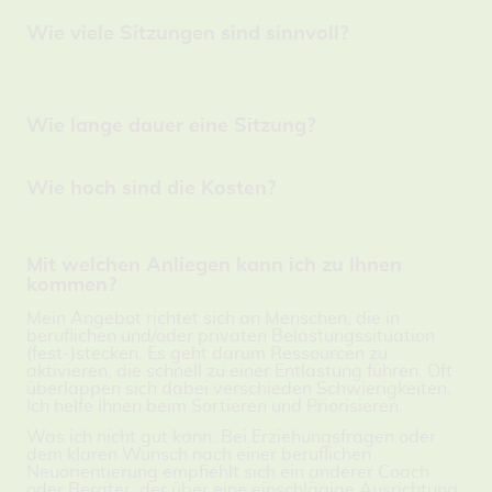
Anfragen erreichen.
Wie viele Sitzungen sind sinnvoll?
Das lässt sich pauschal nicht sagen. Oft reichen allerdings schon 1-2
Termine, um (wieder) Zugang zu den eigenen Ressourcen und
Lösungsstrategien zu erlangen und Entlastung spürbar wahrzunehmen.
Wie lange dauer eine Sitzung?
Eine Session dauert mind. 60 und höchstens 90 Minuten.
Wie hoch sind die Kosten?
Gerne spreche ich in einem Vorgespräch mit Ihnen über die Preise einer
Coaching oder Beratungs-Sitzung.
Mit welchen Anliegen kann ich zu Ihnen
kommen?
Mein Angebot richtet sich an Menschen, die in
beruflichen und/oder privaten Belastungssituation
(fest-)stecken. Es geht darum Ressourcen zu
aktivieren, die schnell zu einer Entlastung führen. Oft
überlappen sich dabei verschieden Schwierigkeiten.
Ich helfe Ihnen beim Sortieren und Priorisieren.
Was ich nicht gut kann: Bei Erziehungsfragen oder
dem klaren Wunsch nach einer beruflichen
Neuorientierung empfiehlt sich ein anderer Coach
oder Berater, der über eine einschlägige Ausrichtung